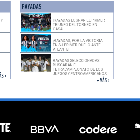
RAYADAS
 Y
¡RAYADAS LOGRAN EL PRIMER
TRIUNFO DEL TORNEO EN
CASA!
¡RAYADAS, POR LA VICTORIA
EN SU PRIMER DUELO ANTE
ATLANTE!
RAYADAS SELECCIONADAS
BUSCARÁN EL
TETRACAMPEONATO DE LOS
JUEGOS CENTROAMERICANOS
ÁS >
+ MÁS >