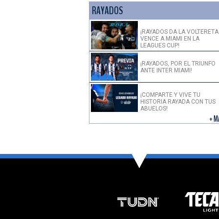
RAYADOS
¡RAYADOS DA LA VOLTERETA
VENCE A MIAMI EN LA
LEAGUES CUP!
¡RAYADOS, POR EL TRIUNFO
ANTE INTER MIAMI!
¡COMPARTE Y VIVE TU
HISTORIA RAYADA CON TUS
ABUELOS!
+ M