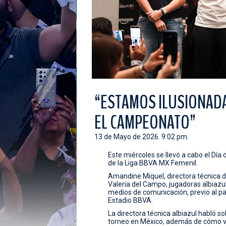
“ESTAMOS ILUSIONADA
EL CAMPEONATO”
13 de Mayo de 2026. 9:02 pm.
Este miércoles se llevó a cabo el Día 
de la Liga BBVA MX Femenil.
Amandine Miquel, directora técnica de
Valeria del Campo, jugadoras albiazul
medios de comunicación, previo al par
Estadio BBVA.
La directora técnica albiazul habló so
torneo en México, además de cómo ve a